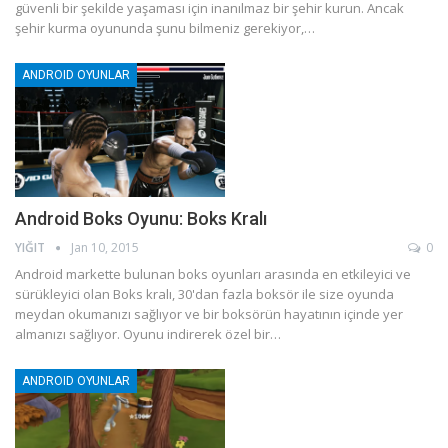
güvenli bir şekilde yaşaması için inanılmaz bir şehir kurun. Ancak
şehir kurma oyununda şunu bilmeniz gerekiyor,…
ANDROID OYUNLAR
Android Boks Oyunu: Boks Kralı
YIĞIT
Jan 10, 2015
0
Android markette bulunan boks oyunları arasında en etkileyici ve
sürükleyici olan Boks kralı, 30'dan fazla boksör ile size oyunda
meydan okumanızı sağlıyor ve bir boksörün hayatının içinde yer
almanızı sağlıyor. Oyunu indirerek özel bir…
ANDROID OYUNLAR