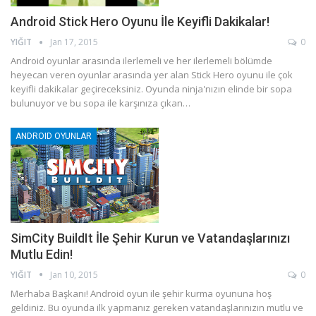
Android Stick Hero Oyunu İle Keyifli Dakikalar!
YIĞIT
Jan 17, 2015
0
Android oyunlar arasında ilerlemeli ve her ilerlemeli bölümde
heyecan veren oyunlar arasında yer alan Stick Hero oyunu ile çok
keyifli dakikalar geçireceksiniz. Oyunda ninja'nızın elinde bir sopa
bulunuyor ve bu sopa ile karşınıza çıkan…
ANDROID OYUNLAR
SimCity BuildIt İle Şehir Kurun ve Vatandaşlarınızı
Mutlu Edin!
YIĞIT
Jan 10, 2015
0
Merhaba Başkanı! Android oyun ile şehir kurma oyununa hoş
geldiniz. Bu oyunda ilk yapmanız gereken vatandaşlarınızın mutlu ve