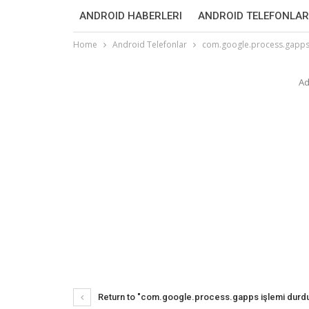
ANDROID HABERLERI
ANDROID TELEFONLAR
Home
Android Telefonlar
com.google.process.gapps 
Ad
Return to "com.google.process.gapps işlemi durdur