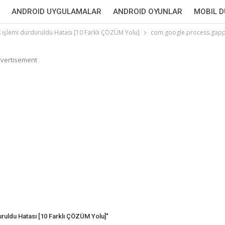
ANDROID UYGULAMALAR
ANDROID OYUNLAR
MOBIL 
işlemi durduruldu Hatası [10 Farklı ÇÖZÜM Yolu]
com.google.process.gapp
vertisement
uldu Hatası [10 Farklı ÇÖZÜM Yolu]"