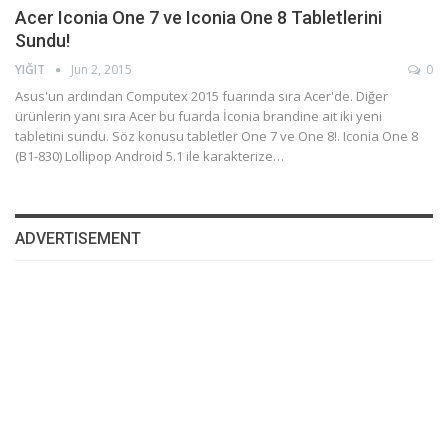
Acer Iconia One 7 ve Iconia One 8 Tabletlerini
Sundu!
YIĞIT
Jun 2, 2015
0
Asus'un ardından Computex 2015 fuarında sıra Acer'de. Diğer
ürünlerin yanı sıra Acer bu fuarda İconia brandine ait iki yeni
tabletini sundu. Söz konusu tabletler One 7 ve One 8!. Iconia One 8
(B1-830) Lollipop Android 5.1 ile karakterize…
ADVERTISEMENT