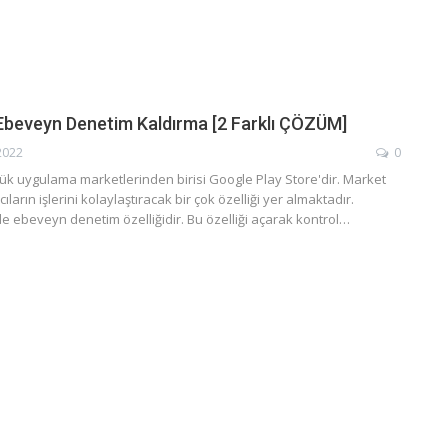
Ebeveyn Denetim Kaldırma [2 Farklı ÇÖZÜM]
2022
0
k uygulama marketlerinden birisi Google Play Store'dir. Market
cıların işlerini kolaylaştıracak bir çok özelliği yer almaktadır.
de ebeveyn denetim özelliğidir. Bu özelliği açarak kontrol…