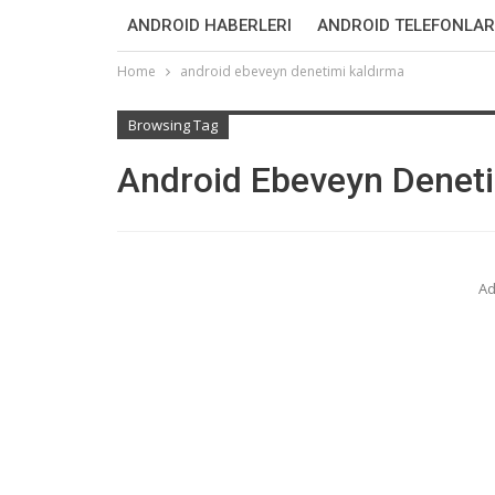
ANDROID HABERLERI
ANDROID TELEFONLAR
Home
android ebeveyn denetimi kaldırma
Browsing Tag
Android Ebeveyn Deneti
Ad