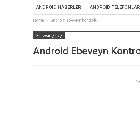
ANDROID HABERLERI
ANDROID TELEFONLAR
Home
android ebeveyn kontrolü
Browsing Tag
Android Ebeveyn Kontro
Ad