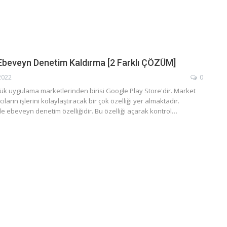
Ebeveyn Denetim Kaldırma [2 Farklı ÇÖZÜM]
2022
0
k uygulama marketlerinden birisi Google Play Store'dir. Market
cıların işlerini kolaylaştıracak bir çok özelliği yer almaktadır.
de ebeveyn denetim özelliğidir. Bu özelliği açarak kontrol…