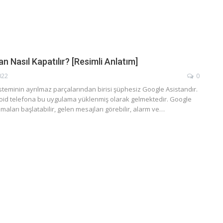
n Nasıl Kapatılır? [Resimli Anlatım]
022
0
isteminin ayrılmaz parçalarından birisi şüphesiz Google Asistandır.
id telefona bu uygulama yüklenmiş olarak gelmektedir. Google
maları başlatabilir, gelen mesajları görebilir, alarm ve…