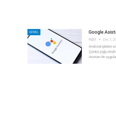
Google Asista
GENEL
YIĞIT
Dec 7, 2
Android işletim s
Çünkü çoğu Andro
Asistan ile uygula