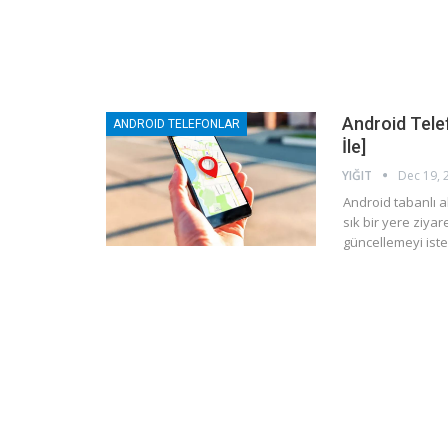
Android Tele
ANDROID TELEFONLAR
İle]
YIĞIT
Dec 19, 
Android tabanlı a
sık bir yere ziya
güncellemeyi iste