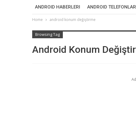
ANDROID HABERLERI
ANDROID TELEFONLAR
Home
android konum değiştirme
Browsing Tag
Android Konum Değişti
Ad