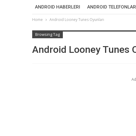
ANDROID HABERLERI
ANDROID TELEFONLAR
Home
Android Looney Tunes Oyunları
Browsing Tag
Android Looney Tunes O
Ad