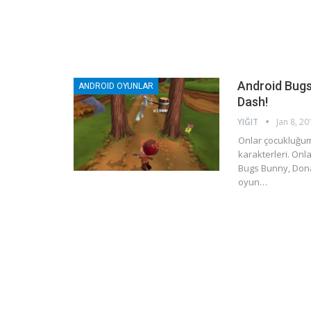
Android Bugs
ANDROID OYUNLAR
Dash!
YIĞIT
Jan 8, 20
Onlar çocukluğum
karakterleri. Onl
Bugs Bunny, Dona
oyun…