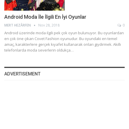
Android Moda İle İlgili En İyi Oyunlar
MERT HEZÂRFEN
Nov 28, 2018
0
Android üzerinde moda ilgili pek çok oyun bulunuyor. Bu oyunlardan
en çok öne çıkan Covet Fashion oyunudur. Bu oyundaki en temel
amaç, karakterlere gerçek kıyafet kullanarak onları giydirmek. Akıllı
telefonlarda moda severlerin oldukça…
ADVERTISEMENT