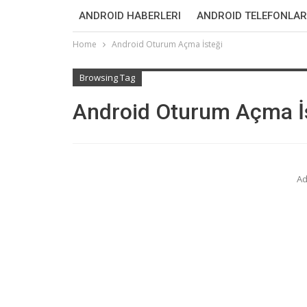
ANDROID HABERLERI
ANDROID TELEFONLAR
Home
Android Oturum Açma İsteği
Browsing Tag
Android Oturum Açma İ
Ad