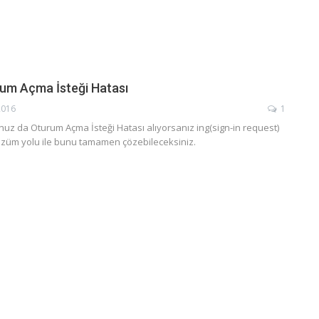
um Açma İsteği Hatası
2016
1
uz da Oturum Açma İsteği Hatası alıyorsanız ing(sign-in request)
çözüm yolu ile bunu tamamen çözebileceksiniz.