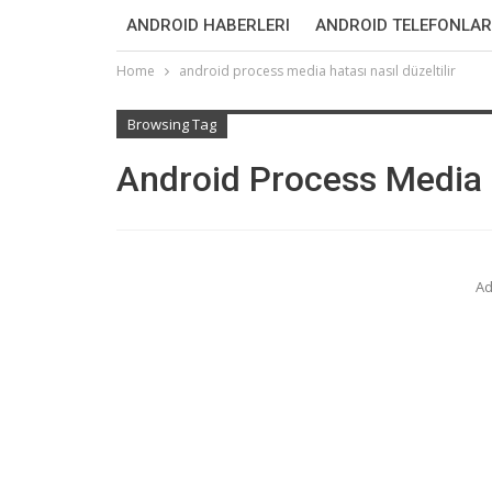
ANDROID HABERLERI
ANDROID TELEFONLAR
Home
android process media hatası nasıl düzeltilir
Browsing Tag
Android Process Media H
Ad