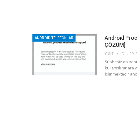
Android Proce
ANDROID TELEFONLAR
ÇÖZÜM]
YIĞIT
Dec 29, 
Şüphesiz en popül
kullanışlı bir ara
bilinmektedir anc