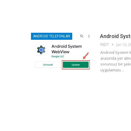
Android Sys
ANDROID TELEFONLAR
YIĞIT
Jan 10, 
Android System W
arasında yer alm
sorunsuz bir şek
uygulaması…