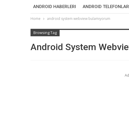
ANDROID HABERLERI
ANDROID TELEFONLAR
Home
android system webview bulamıyorum
Browsing Tag
Android System Webvi
Ad