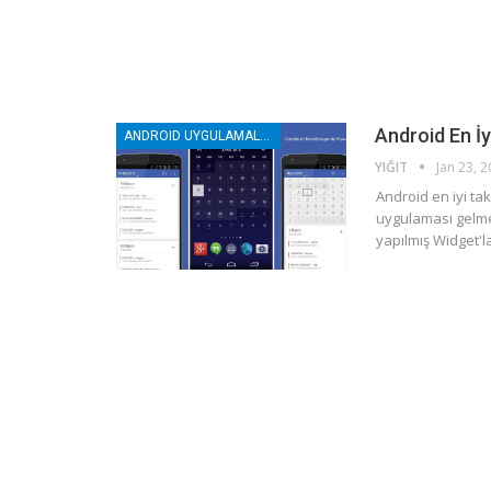
Android En İy
ANDROID UYGULAMALAR
YIĞIT
Jan 23, 
Android en iyi t
uygulaması gelme
yapılmış Widget'la