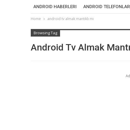
ANDROID HABERLERI
ANDROID TELEFONLAR
Home
android tv almak mantıklı mı
Browsing Tag
Android Tv Almak Mantı
Ad