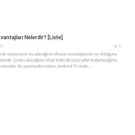
antajları Nelerdir? [Liste]
23
0
mak istiyorsanız bu alacağınız cihazın avantajlarının ne olduğunu
tedir. Çünkü alacağınız cihaz belki de uzun yıllar kullanacağınız
t olacaktır. Bu yazımızda sizlere, Android TV nedir,…