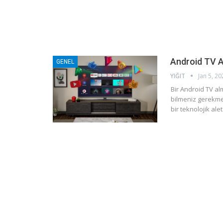
Android TV Av
GENEL
YIĞIT
Jan 5, 20
Bir Android TV al
bilmeniz gerekmek
bir teknolojik ale