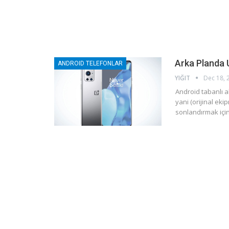
Arka Planda U
ANDROID TELEFONLAR
YIĞIT
Dec 18, 
Android tabanlı a
yani (orijinal ek
sonlandırmak için