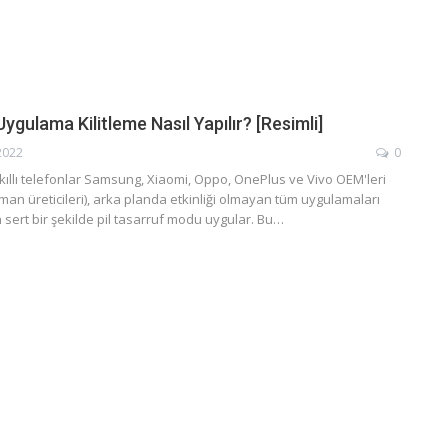
ygulama Kilitleme Nasıl Yapılır? [Resimli]
2022
0
kıllı telefonlar Samsung, Xiaomi, Oppo, OnePlus ve Vivo OEM'leri
ipman üreticileri), arka planda etkinliği olmayan tüm uygulamaları
 sert bir şekilde pil tasarruf modu uygular. Bu…