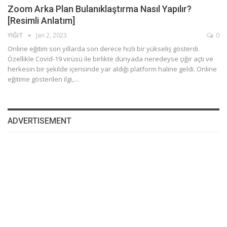
Zoom Arka Plan Bulanıklaştırma Nasıl Yapılır?
[Resimli Anlatım]
YIĞIT
Jan 2, 2023
0
Online eğitim son yıllarda son derece hızlı bir yükseliş gösterdi.
Özellikle Covid-19 virüsü ile birlikte dünyada neredeyse çığır açtı ve
herkesin bir şekilde içerisinde yar aldığı platform haline geldi. Online
eğitime gösterilen ilgi,…
ADVERTISEMENT