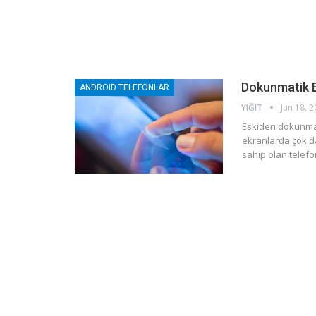
Dokunmatik Ek
ANDROID TELEFONLAR
YIĞIT
Jun 18, 
Eskiden dokunmati
ekranlarda çok d
sahip olan telef