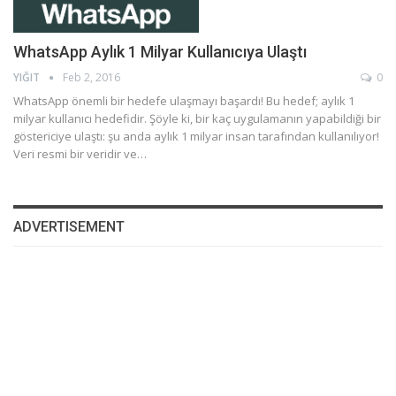
WhatsApp Aylık 1 Milyar Kullanıcıya Ulaştı
YIĞIT
Feb 2, 2016
0
WhatsApp önemli bir hedefe ulaşmayı başardı! Bu hedef; aylık 1
milyar kullanıcı hedefidir. Şöyle ki, bir kaç uygulamanın yapabildiği bir
göstericiye ulaştı: şu anda aylık 1 milyar insan tarafından kullanılıyor!
Veri resmi bir veridir ve…
ADVERTISEMENT