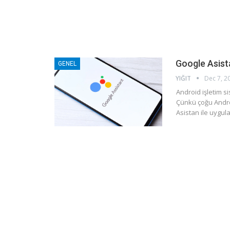
Google Asista
GENEL
YIĞIT
Dec 7, 2
Android işletim s
Çünkü çoğu Andro
Asistan ile uygula