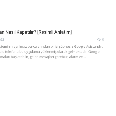
n Nasıl Kapatılır? [Resimli Anlatım]
022
0
isteminin ayrılmaz parçalarından birisi şüphesiz Google Asistandır.
id telefona bu uygulama yüklenmiş olarak gelmektedir. Google
maları başlatabilir, gelen mesajları görebilir, alarm ve…