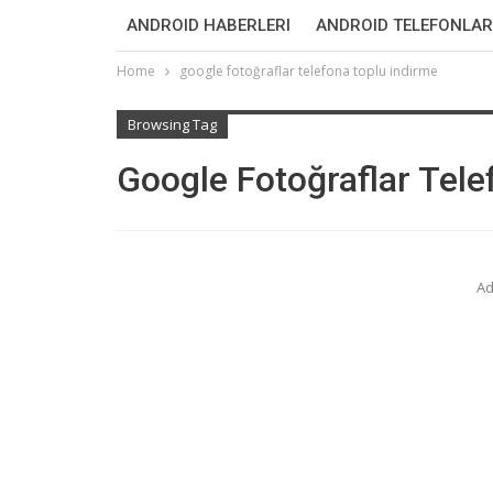
ANDROID HABERLERI
ANDROID TELEFONLAR
Home
google fotoğraflar telefona toplu indirme
Browsing Tag
Google Fotoğraflar Tele
Ad