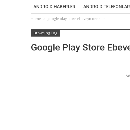
ANDROID HABERLERI
ANDROID TELEFONLAR
Home
google play store ebeveyn denetimi
Browsing Tag
Google Play Store Ebev
Ad