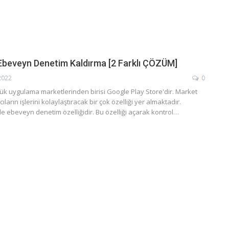
Ebeveyn Denetim Kaldırma [2 Farklı ÇÖZÜM]
2022
0
k uygulama marketlerinden birisi Google Play Store'dir. Market
cıların işlerini kolaylaştıracak bir çok özelliği yer almaktadır.
de ebeveyn denetim özelliğidir. Bu özelliği açarak kontrol…