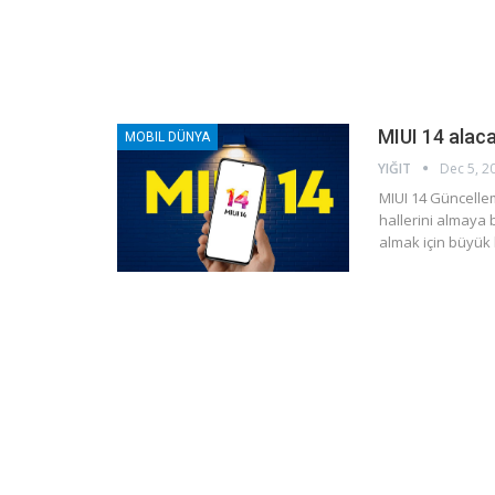
MIUI 14 alaca
MOBIL DÜNYA
YIĞIT
Dec 5, 2
MIUI 14 Güncellem
hallerini almaya 
almak için büyük 