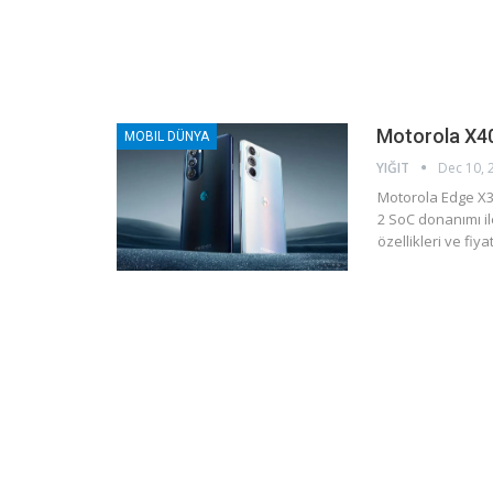
Motorola X40 
MOBIL DÜNYA
YIĞIT
Dec 10, 
Motorola Edge X3
2 SoC donanımı il
özellikleri ve fiya