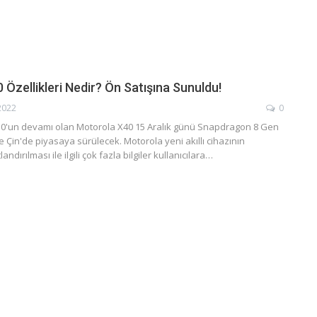
Özellikleri Nedir? Ön Satışına Sunuldu!
2022
0
0'un devamı olan Motorola X40 15 Aralık günü Snapdragon 8 Gen
e Çin'de piyasaya sürülecek. Motorola yeni akıllı cihazının
tlandırılması ile ilgili çok fazla bilgiler kullanıcılara…