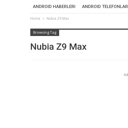
ANDROID HABERLERI
ANDROID TELEFONLAR
Home
Nubia Z9 Max
Browsing Tag
Nubia Z9 Max
Ad