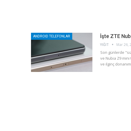
İşte ZTE Nub
ANDROID TELEFONLAR
YIĞIT
Mar 26, 
Son günlerde "sı
ve Nubia Z9 mini t
ve ilginç donanım 