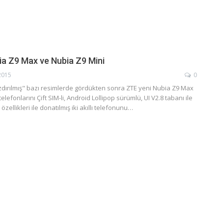
ia Z9 Max ve Nubia Z9 Mini
2015
0
zdırılmış" bazı resimlerde gördükten sonra ZTE yeni Nubia Z9 Max
elefonlarını Çift SIM-li, Android Lollipop sürümlü, UI V2.8 tabanı ile
özellikleri ile donatılmış iki akıllı telefonunu…