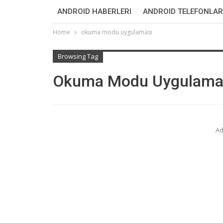
ANDROID HABERLERI
ANDROID TELEFONLAR
Home
okuma modu uygulaması
Browsing Tag
Okuma Modu Uygulama
Ad