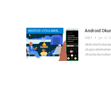
Android Okum
ANDROID UYGULAMALAR
YIĞIT
Jan 10, 
Akıllı telefonlar
oluşturabilmektedi
cihazlarda kullan