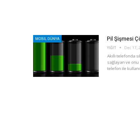
Pil Şişmesi 
MOBIL DÜNYA
YIĞIT
Dec 17, 
Akıllı telefonda s
sağlayan ve onu a
telefon ile kullan