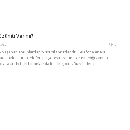
Çözümü Var mı?
2022
0
ık yaşanan sorunlardan birisi pil sorunlarıdır. Telefona enerji
çık halde tutan telefon pili görevini yerine getirmediği zaman
ıcı arasında ilişki bir anlamda kesilmiş olur. Bu yüzden pil…