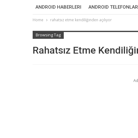
ANDROID HABERLERI
ANDROID TELEFONLAR
Home
rahatsız etme kendiliğinden açılıyor
Browsing Tag
Rahatsız Etme Kendiliği
Ad