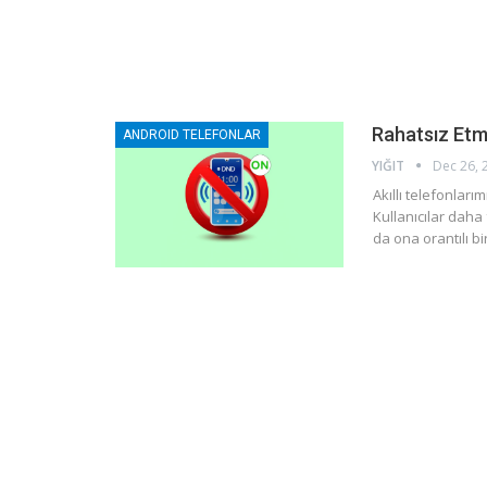
Rahatsız Etm
ANDROID TELEFONLAR
YIĞIT
Dec 26, 
Akıllı telefonları
Kullanıcılar daha
da ona orantılı b