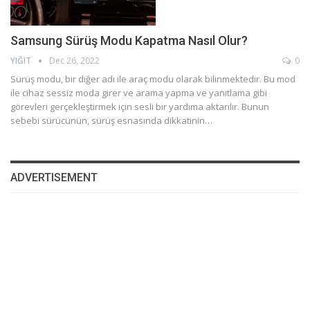
Samsung Sürüş Modu Kapatma Nasıl Olur?
YIĞIT
Dec 26, 2022
0
Sürüş modu, bir diğer adı ile araç modu olarak bilinmektedir. Bu mod
ile cihaz sessiz moda girer ve arama yapma ve yanıtlama gibi
görevleri gerçekleştirmek için sesli bir yardıma aktarılır. Bunun
sebebi sürücünün, sürüş esnasında dikkatinin…
ADVERTISEMENT