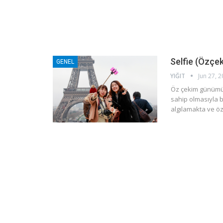
Selfie (Özçek
GENEL
YIĞIT
Jun 27, 
Öz çekim günümüz
sahip olmasıyla bi
algılamakta ve öz