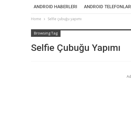
ANDROID HABERLERI
ANDROID TELEFONLAR
Home
Selfie çubuğu yapımı
Browsing Tag
Selfie Çubuğu Yapımı
Ad