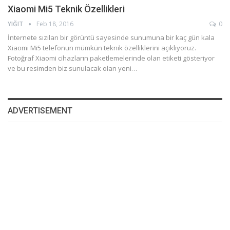
Xiaomi Mi5 Teknik Özellikleri
YIĞIT
Feb 18, 2016
0
İnternete sızılan bir görüntü sayesinde sunumuna bir kaç gün kala
Xiaomi Mi5 telefonun mümkün teknik özelliklerini açıklıyoruz.
Fotoğraf Xiaomi cihazların paketlemelerinde olan etiketi gösteriyor
ve bu resimden biz sunulacak olan yeni…
ADVERTISEMENT