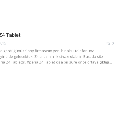
Z4 Tablet
2015
0
e gördüğünüz Sony firmasının yeni bir akıllı telefonuna
ne de gelecekteki Z4 ailesinin ilk cihazı olabilir. Burada söz
a Z4 Tablettir. Xperia Z4 Tablet kısa bir süre önce ortaya çıktığı…