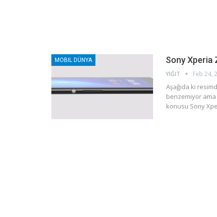
Sony Xperia 
MOBIL DÜNYA
YIĞIT
Feb 24, 
Aşağıda ki resimd
benzemiyor ama yi
konusu Sony Xperi