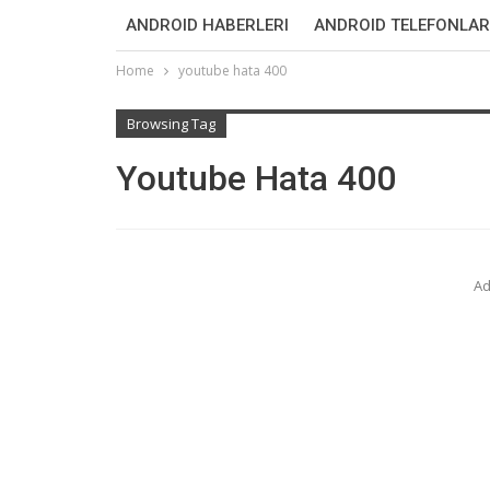
ANDROID HABERLERI
ANDROID TELEFONLAR
Home
youtube hata 400
Browsing Tag
Youtube Hata 400
Ad