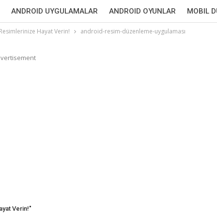
ANDROID UYGULAMALAR
ANDROID OYUNLAR
MOBIL 
Resimlerinize Hayat Verin!
android-resim-düzenleme-uygulaması
vertisement
yat Verin!"