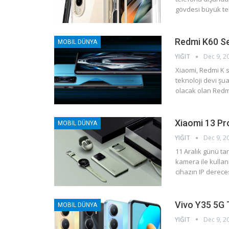
gövdesi büyük tel
Redmi K60 Se
MOBIL DÜNYA
YIĞIT
Dec 9, 2
Xiaomi, Redmi K se
teknoloji devi şu
olacak olan Redm
Xiaomi 13 Pro
MOBIL DÜNYA
YIĞIT
Dec 9, 2
11 Aralık günü tan
kamera ile kullan
cihazın IP derece
Vivo Y35 5G T
MOBIL DÜNYA
YIĞIT
Dec 9, 2