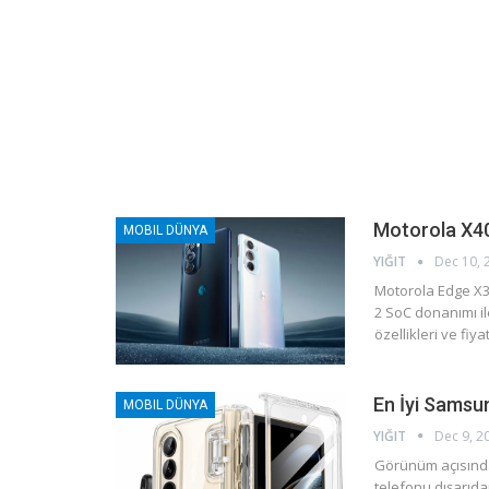
Motorola X40 
MOBIL DÜNYA
YIĞIT
Dec 10, 
Motorola Edge X3
2 SoC donanımı il
özellikleri ve fiya
En İyi Samsun
MOBIL DÜNYA
YIĞIT
Dec 9, 2
Görünüm açısından
telefonu dışarıda