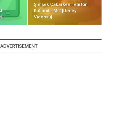
Şimşek Çakarken Telefon
Ah
Kullanılır Mı? [Deney
i]
Videosu]
ADVERTISEMENT