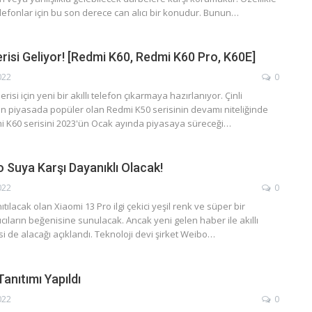
efonlar için bu son derece can alıcı bir konudur. Bunun…
risi Geliyor! [Redmi K60, Redmi K60 Pro, K60E]
022
0
risi için yeni bir akıllı telefon çıkarmaya hazırlanıyor. Çinli
an piyasada popüler olan Redmi K50 serisinin devamı niteliğinde
i K60 serisini 2023'ün Ocak ayında piyasaya süreceği…
 Suya Karşı Dayanıklı Olacak!
022
0
ıtılacak olan Xiaomi 13 Pro ilgi çekici yeşil renk ve süper bir
ıcıların beğenisine sunulacak. Ancak yeni gelen haber ile akıllı
si de alacağı açıklandı. Teknoloji devi şirket Weibo…
anıtımı Yapıldı
022
0