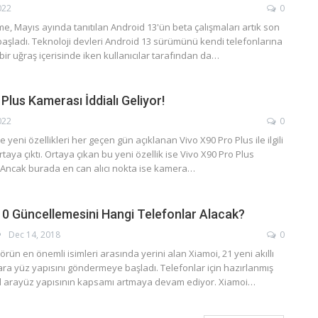
022
0
e, Mayıs ayında tanıtılan Android 13'ün beta çalışmaları artık son
başladı. Teknoloji devleri Android 13 sürümünü kendi telefonlarına
bir uğraş içerisinde iken kullanıcılar tarafından da…
Plus Kamerası İddialı Geliyor!
022
0
e yeni özellikleri her geçen gün açıklanan Vivo X90 Pro Plus ile ilgili
rtaya çıktı. Ortaya çıkan bu yeni özellik ise Vivo X90 Pro Plus
li. Ancak burada en can alıcı nokta ise kamera…
10 Güncellemesini Hangi Telefonlar Alacak?
Dec 14, 2018
0
n en önemli isimleri arasında yerini alan Xiamoi, 21 yeni akıllı
ara yüz yapısını göndermeye başladı. Telefonlar için hazırlanmış
il arayüz yapısının kapsamı artmaya devam ediyor. Xiamoi…