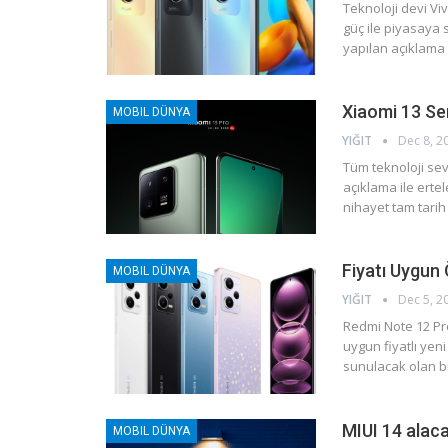
Teknoloji devi Vi
güç ile piyasaya
yapılan açıklama 
Xiaomi 13 Ser
MOBIL DÜNYA
YIĞIT
Dec 8, 2
Tüm teknoloji sev
açıklama ile ertel
nihayet tam tarih
Fiyatı Uygun 
MOBIL DÜNYA
YIĞIT
Dec 5, 2
Redmi Note 12 Pro
uygun fiyatlı yen
sunulacak olan b
MIUI 14 alaca
MOBIL DÜNYA