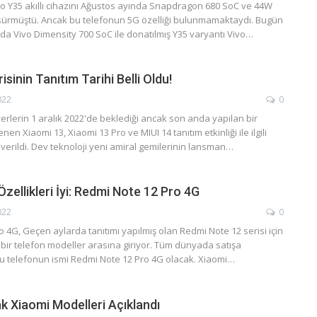
vo Y35 akıllı cihazını Ağustos ayında Snapdragon 680 SoC ve 44W
 sürmüştü. Ancak bu telefonun 5G özelliği bulunmamaktaydı. Bugün
da Vivo Dimensity 700 SoC ile donatılmış Y35 varyantı Vivo…
isinin Tanıtım Tarihi Belli Oldu!
022
0
erlerin 1 aralık 2022'de beklediği ancak son anda yapılan bir
enen Xiaomi 13, Xiaomi 13 Pro ve MIUI 14 tanıtım etkinliği ile ilgili
 verildi. Dev teknoloji yeni amiral gemilerinin lansman…
Özellikleri İyi: Redmi Note 12 Pro 4G
022
0
 4G, Geçen aylarda tanıtımı yapılmış olan Redmi Note 12 serisi için
i bir telefon modeller arasına giriyor. Tüm dünyada satışa
u telefonun ismi Redmi Note 12 Pro 4G olacak. Xiaomi…
k Xiaomi Modelleri Açıklandı