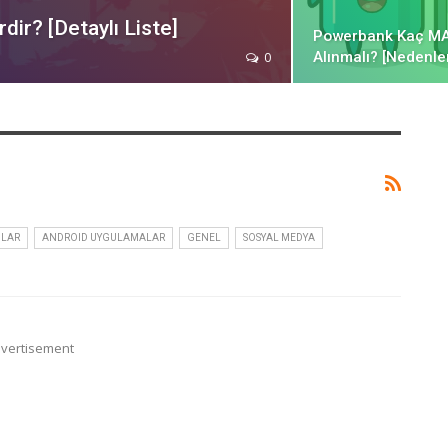
dir? [Detaylı Liste]
Powerbank Kaç M
Alınmalı? [Nedenler
0
NLAR
ANDROID UYGULAMALAR
GENEL
SOSYAL MEDYA
vertisement