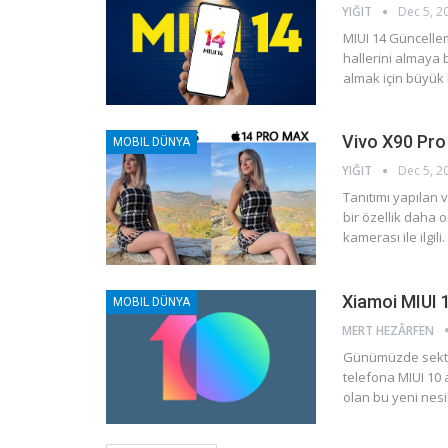
YIĞIT
Dec 5, 2
MIUI 14 Güncellem
hallerini almaya 
almak için büyük 
Vivo X90 Pro 
MOBIL DÜNYA
YIĞIT
Dec 5, 2
Tanıtımı yapılan v
bir özellik daha o
kamerası ile ilgi
Xiamoi MIUI 
MOBIL DÜNYA
MERT HEZÂRFEN
Günümüzde sektörü
telefona MIUI 10 
olan bu yeni nes