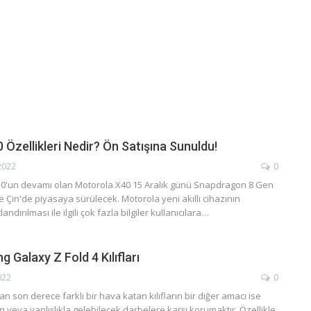
Özellikleri Nedir? Ön Satışına Sunuldu!
2022
0
0'un devamı olan Motorola X40 15 Aralık günü Snapdragon 8 Gen
e Çin'de piyasaya sürülecek. Motorola yeni akıllı cihazının
tlandırılması ile ilgili çok fazla bilgiler kullanıcılara…
g Galaxy Z Fold 4 Kılıfları
022
0
 son derece farklı bir hava katan kılıfların bir diğer amacı ise
n veya yanlışlıkla gelebilecek darbelere karşı korumaktır. Özellikle