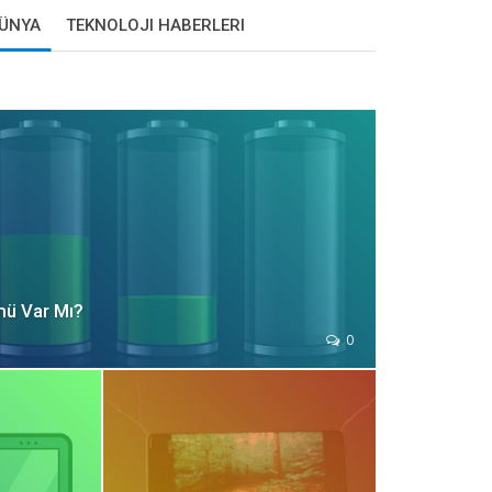
DÜNYA
TEKNOLOJI HABERLERI
mü Var Mı?
0