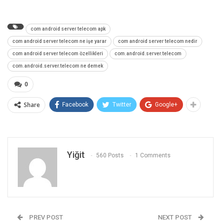
com android server telecom apk
com android server telecom ne işe yarar
com android server telecom nedir
com android server telecom özellikleri
com.android.server.telecom
com.android.server.telecom ne demek
0
Share
Facebook
Twitter
Google+
Yiğit
560 Posts
1 Comments
PREV POST
NEXT POST