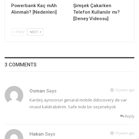
Powerbank Kaç mAh
Şimşek Çakarken
Alınmalı? [Nedenleri]
Telefon Kullanılır mı?
[Deney Videosu]
PREV
NEXT
3 COMMENTS
10 years ago
Osman
Says
Kardeş aynısorun genaral mobile ddiscovery de var
nnasıl kaldirabilirim. Safe mde bir seçenekyok
Reply
10 years ago
Hakan
Says