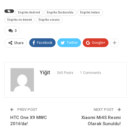
Engriks Android
Engriks Durduruldu
Engriks hatası
Engriks ne demek
Engriks sorunu
3
Share
Facebook
Twitter
Google+
Yiğit
560 Posts
1 Comments
PREV POST
NEXT POST
HTC One X9 MWC
Xiaomi Mi4S Resmi
2016’da!
Olarak Sunuldu!