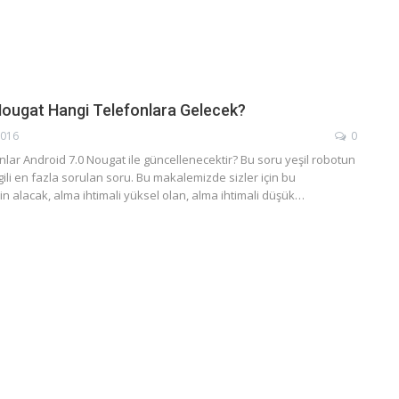
Nougat Hangi Telefonlara Gelecek?
2016
0
fonlar Android 7.0 Nougat ile güncellenecektir? Bu soru yeşil robotun
gili en fazla sorulan soru. Bu makalemizde sizler için bu
n alacak, alma ihtimali yüksel olan, alma ihtimali düşük…