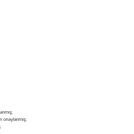
lanmış;
an onaylanmış;
;