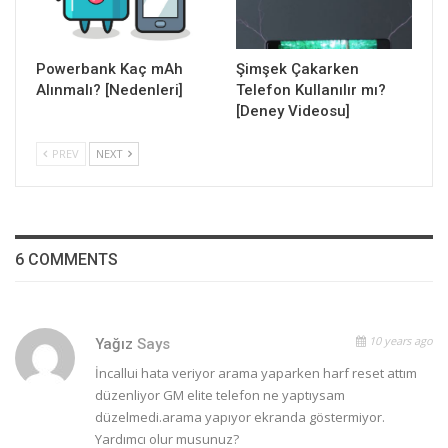
Powerbank Kaç mAh
Şimşek Çakarken
Alınmalı? [Nedenleri]
Telefon Kullanılır mı?
[Deney Videosu]
PREV
NEXT
6 COMMENTS
10 years ago
Yağız
Says
İncallui hata veriyor arama yaparken harf reset attım
düzenliyor GM elite telefon ne yaptıysam
düzelmedi.arama yapıyor ekranda göstermiyor.
Yardımcı olur musunuz?