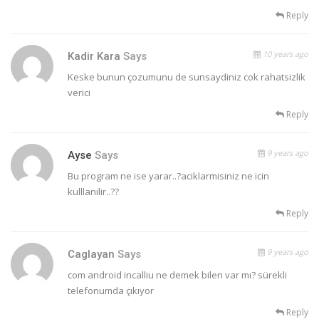
Reply
10 years ago
Kadir Kara
Says
Keske bunun çozumunu de sunsaydiniz cok rahatsizlik
verici
Reply
9 years ago
Ayse
Says
Bu program ne ise yarar..?aciklarmisiniz ne icin
kulllanilir..??
Reply
9 years ago
Caglayan
Says
com android incalliu ne demek bilen var mı? sürekli
telefonumda çıkıyor
Reply