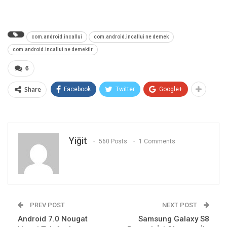
com.android.incallui
com.android.incallui ne demek
com.android.incallui ne demektir
6
Share
Facebook
Twitter
Google+
Yiğit
560 Posts
1 Comments
PREV POST
NEXT POST
Android 7.0 Nougat
Samsung Galaxy S8