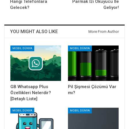
Hangi Telefonlara
Parmak İzi Okuyucu İle
Gelecek?
Geliyor!
YOU MIGHT ALSO LIKE
More From Author
MOBIL DÜNYA
MOBIL DÜNYA
GB Whatsapp Plus
Pil Şişmesi Çözümü Var
Özellikleri Nelerdir?
mı?
[Detaylı Liste]
MOBIL DÜNYA
MOBIL DÜNYA