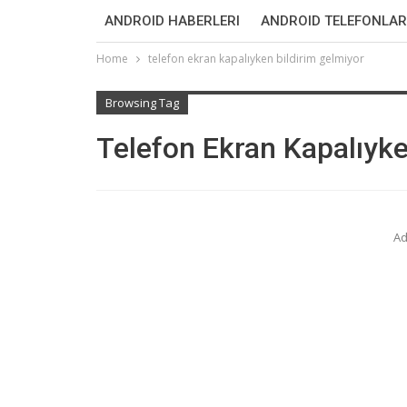
ANDROID HABERLERI
ANDROID TELEFONLAR
Home
telefon ekran kapalıyken bildirim gelmiyor
Browsing Tag
Telefon Ekran Kapalıyke
Ad