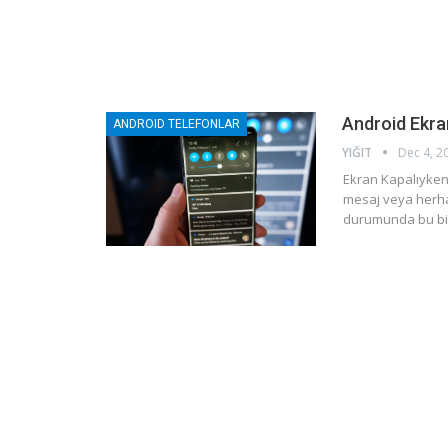
Android Ekra
ANDROID TELEFONLAR
YIĞIT
Dec 4, 2
Ekran Kapalıyken 
mesaj veya herhan
durumunda bu bil