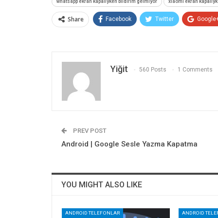
whatsapp ekran kapalıyken bildirim gelmiyor
xiaomi ekran kapalıyk
Share
Facebook
Twitter
Google
Yiğit
560 Posts
1 Comments
PREV POST
Android | Google Sesle Yazma Kapatma
YOU MIGHT ALSO LIKE
ANDROID TELEFONLAR
ANDROID TEL