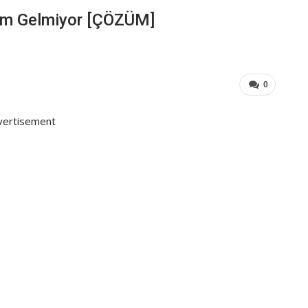
rim Gelmiyor [ÇÖZÜM]
0
vertisement