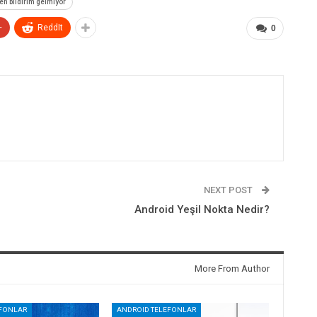
en bildirim gelmiyor
+
ReddIt
0
NEXT POST
Android Yeşil Nokta Nedir?
More From Author
EFONLAR
ANDROID TELEFONLAR