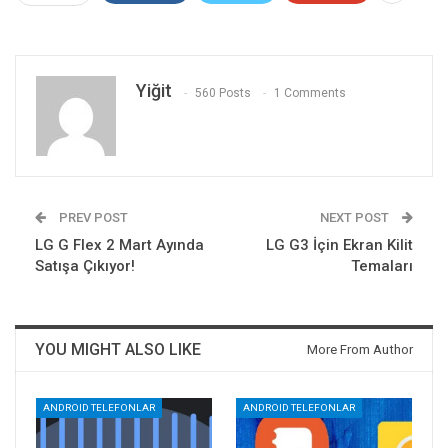
Yiğit
560 Posts
1 Comments
PREV POST
NEXT POST
LG G Flex 2 Mart Ayında
LG G3 İçin Ekran Kilit
Satışa Çıkıyor!
Temaları
YOU MIGHT ALSO LIKE
More From Author
ANDROID TELEFONLAR
ANDROID TELEFONLAR