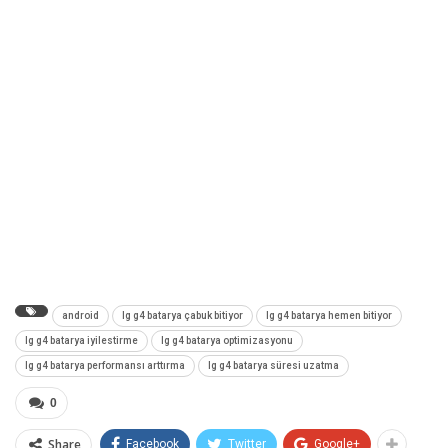
android
lg g4 batarya çabuk bitiyor
lg g4 batarya hemen bitiyor
lg g4 batarya iyilestirme
lg g4 batarya optimizasyonu
lg g4 batarya performansı arttırma
lg g4 batarya süresi uzatma
0
Share
Facebook
Twitter
Google+