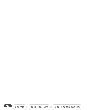
android
LG G5 4 GB RAM
LG G5 Snapdragon 820