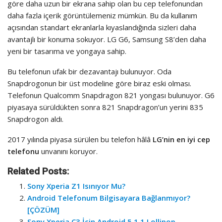
göre daha uzun bir ekrana sahip olan bu cep telefonundan
daha fazla içerik görüntülemeniz mümkün. Bu da kullanım
açısından standart ekranlarla kıyaslandığında sizleri daha
avantajlı bir konuma sokuyor. LG G6, Samsung S8’den daha
yeni bir tasarıma ve yongaya sahip.
Bu telefonun ufak bir dezavantajı bulunuyor. Oda
Snapdrogonun bir üst modeline göre biraz eski olması.
Telefonun Qualcomm Snapdragon 821 yongası bulunuyor. G6
piyasaya sürüldükten sonra 821 Snapdragon’un yerini 835
Snapdrogon aldı.
2017 yılında piyasa sürülen bu telefon hâlâ
LG’nin en iyi cep
telefonu
unvanını koruyor.
Related Posts:
Sony Xperia Z1 Isınıyor Mu?
Android Telefonum Bilgisayara Bağlanmıyor?
[ÇÖZÜM]
Sony Xperia C3 İçin Android 5.1.1 Lollipop