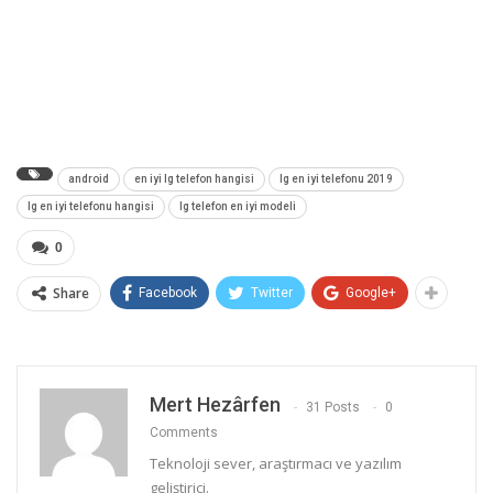
android
en iyi lg telefon hangisi
lg en iyi telefonu 2019
lg en iyi telefonu hangisi
lg telefon en iyi modeli
0
Share
Facebook
Twitter
Google+
Mert Hezârfen
31 Posts
0
Comments
Teknoloji sever, araştırmacı ve yazılım
geliştirici.