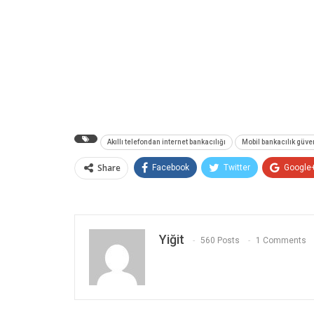
Akıllı telefondan internet bankacılığı
Mobil bankacılık güve
Share
Facebook
Twitter
Google
Yiğit
560 Posts
1 Comments