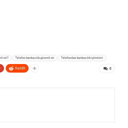
nli mi?
Telefon bankacılık güvenli mi
Telefondan bankacılık işlemleri
+
ReddIt
0