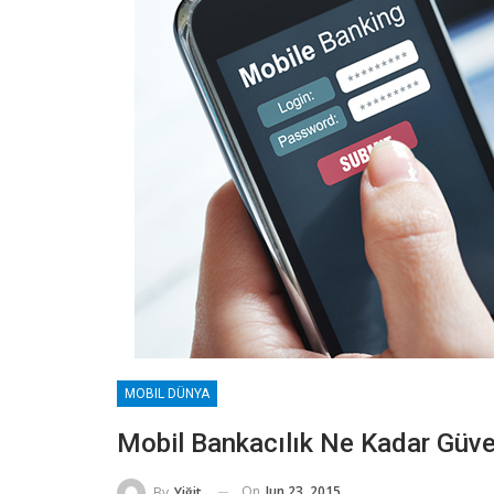
MOBIL DÜNYA
Mobil Bankacılık Ne Kadar Güve
On
Jun 23, 2015
By
Yiğit