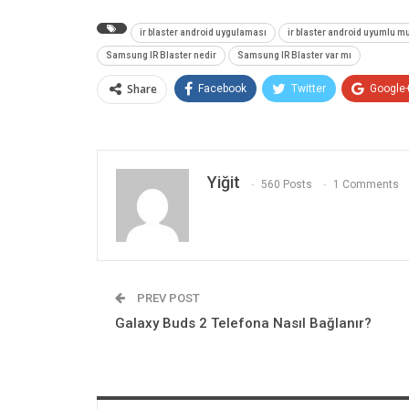
ir blaster android uygulaması
ir blaster android uyumlu m
Samsung IR Blaster nedir
Samsung IR Blaster var mı
Share
Facebook
Twitter
Google
Yiğit
560 Posts
1 Comments
PREV POST
Galaxy Buds 2 Telefona Nasıl Bağlanır?