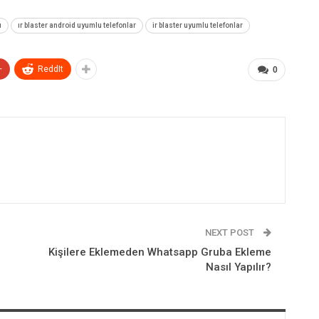
u
ır blaster android uyumlu telefonlar
ir blaster uyumlu telefonlar
+
ReddIt
0
NEXT POST
Kişilere Eklemeden Whatsapp Gruba Ekleme
Nasıl Yapılır?