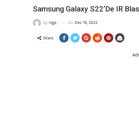
Samsung Galaxy S22’de IR Blas
On
Dec 18, 2022
By
Yiğit
Share
Ad