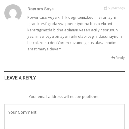
9 years ago
Bayram
Says
Power tusu veya kirlilik degil temizkedim sirun ayni
ejran karsfiginda vya poeer tyduna basip ekrani
karartigimizda bidha acilmiyir vazen aciliyir sorunun
yazilimsal ceya bir ayar farki olabilcegini dusunuyirum
bir cok romu deniYorum cozume gejus ulasamadim
arastirmaya devam
Reply
LEAVE A REPLY
Your email address will not be published.