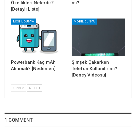
Özellikleri Nelerdir?
mı?
[Detaylı Liste]
MOBIL DÜNYA
MOBIL DÜNYA
Powerbank Kaç mAh
Şimşek Çakarken
Alınmalı? [Nedenleri]
Telefon Kullanılır mı?
[Deney Videosu]
PREV
NEXT
1 COMMENT