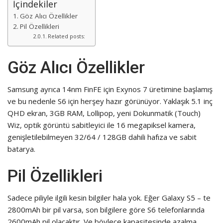
İçindekiler
Göz Alıcı Özellikler
Pil Özellikleri
Related posts:
Göz Alıcı Özellikler
Samsung ayrıca 14nm FinFE için Exynos 7 üretimine başlamış
ve bu nedenle S6 için herşey hazır görünüyor. Yaklaşık 5.1 inç
QHD ekran, 3GB RAM, Lollipop, yeni Dokunmatik (Touch)
Wiz, optik görüntü sabitleyici ile 16 megapiksel kamera,
genişletilebilmeyen 32/64 / 128GB dahili hafıza ve sabit
batarya.
Pil Özellikleri
Sadece piliyle ilgili kesin bilgiler hala yok. Eğer Galaxy S5 – te
2800mAh bir pil varsa, son bilgilere göre S6 telefonlarında
2600mAh pil olacaktır. Ve böylece kapasitesinde azalma