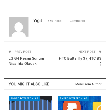
Yiğit
560 Posts
1 Comments
PREV POST
NEXT POST
LG G4 Resmi Sunum
HTC Butterfly 3 ( HTC B3
Nisan’da Olacak!
)
YOU MIGHT ALSO LIKE
More From Author
ANDROID TELEFONLAR
ANDROID TELEFONLAR