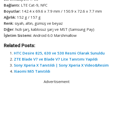
Bağlantı:
LTE Cat-9, NFC
Boyutlar:
142.4 x 69.6 x 7.9 mm / 150.9 x 72.6 x 7.7 mm
Ağırlık:
152 g / 157 g
Renk:
siyah, altın, gümüş ve beyaz
Diğer:
hızlı şarj, kablosuz şarj ve MST (Samsung Pay)
İşletim Sistemi:
Android 6.0 Marshmallow
Related Posts:
HTC Desire 825, 630 ve 530 Resmi Olarak Sunuldu
ZTE Blade V7 ve Blade V7 Lite Tanıtımı Yapıldı
Sony Xperia X Tanıtıldı | Sony Xperia X Video&Resim
Xiaomi Mi5 Tanıtıldı
Advertisement